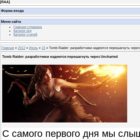
[
RAA
]
Форма входа
Меню сайта
Главная страница
Каталог игр
Каталог статей
Главная
»
2012
»
Июль
»
15
» Tomb Raider: разработчики надеются перешагнуть через
Tomb Raider: разработчики надеются перешагнуть через Uncharted
С самого первого дня мы слы